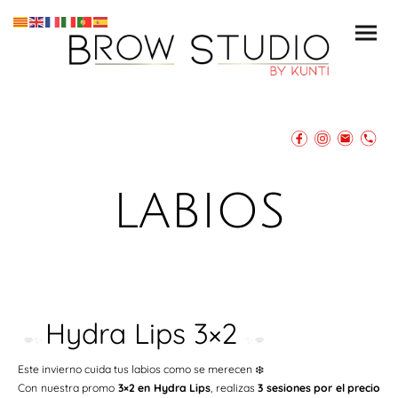
labios
Hydra Lips 3×2
💋✨
✨💋
Este invierno cuida tus labios como se merecen ❄️
Con nuestra promo
3×2 en Hydra Lips
, realizas
3 sesiones por el precio