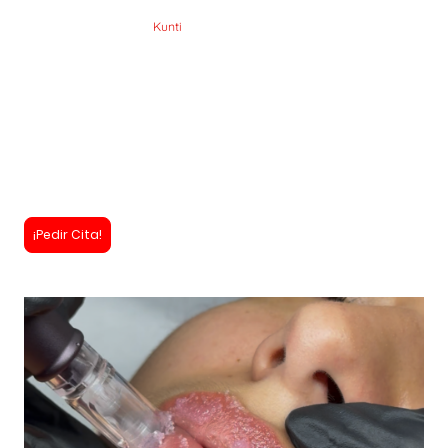
En Brow Studio by
Kunti
cuidamos tus labios con Hydra Lips, un
tratamiento que hidrata, nutre y realza su volumen natural.
Usamos ácido hialurónico en un proceso seguro que incluye
exfoliación e hidratación.
Tras 3 sesiones, los labios lucen suaves, definidos y jugosos, con efecto
duradero y protección frente a la sequedad.
¡Resultados visibles y naturales desde la primera sesión!
¡Pedir Cita!