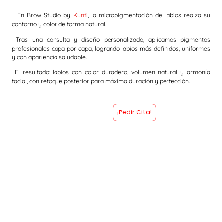
En Brow Studio by
Kunti
, la micropigmentación de labios realza su
contorno y color de forma natural.
Tras una consulta y diseño personalizado, aplicamos pigmentos
profesionales capa por capa, logrando labios más definidos, uniformes
y con apariencia saludable.
El resultado: labios con color duradero, volumen natural y armonía
facial, con retoque posterior para máxima duración y perfección.
¡Pedir Cita!
voz y arte